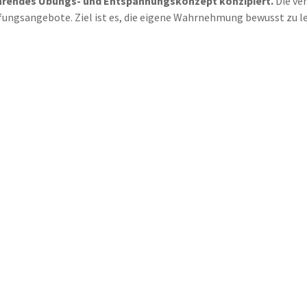
rführendes Übungs- und Entspannungskonzept konzipiert.
Die ve
efungsangebote. Ziel ist es, die eigene Wahrnehmung bewusst zu 